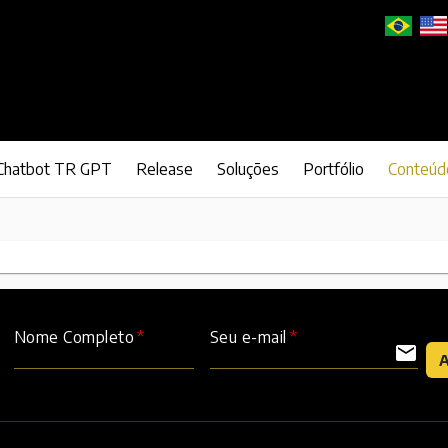
Chatbot TR GPT
Release
Soluções
Portfólio
Conteúd
Nome Completo
Seu e-mail
mail