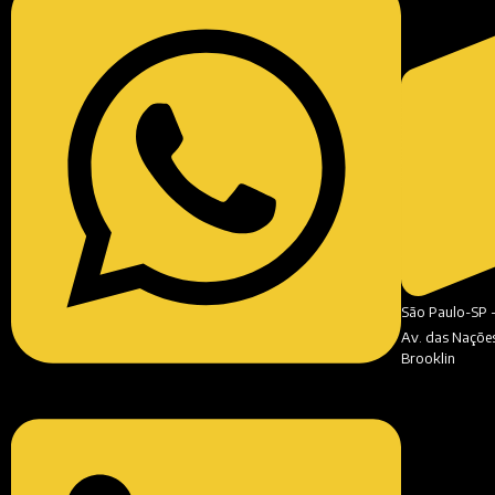
São Paulo-SP 
Av. das Nações 
Brooklin