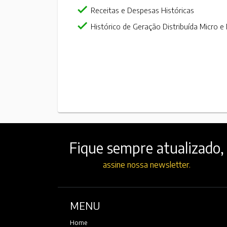
check
Receitas e Despesas Históricas
check
Histórico de Geração Distribuída Micro
Fique sempre atualizado,
assine nossa newsletter.
MENU
Home