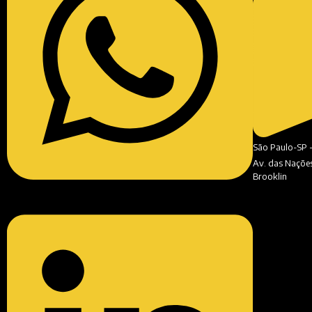
São Paulo-SP 
Av. das Nações 
Brooklin