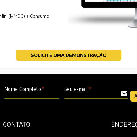
 e Mini (MMDG) e Consumo
SOLICITE UMA DEMONSTRAÇÃO
Nome Completo
Seu e-mail
mail
CONTATO
ENDERE