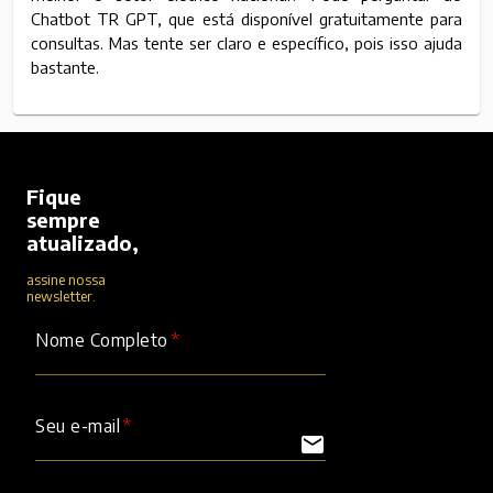
Chatbot TR GPT, que está disponível gratuitamente para
consultas. Mas tente ser claro e específico, pois isso ajuda
bastante.
Fique
sempre
atualizado,
assine nossa
newsletter.
Nome Completo
Seu e-mail
mail