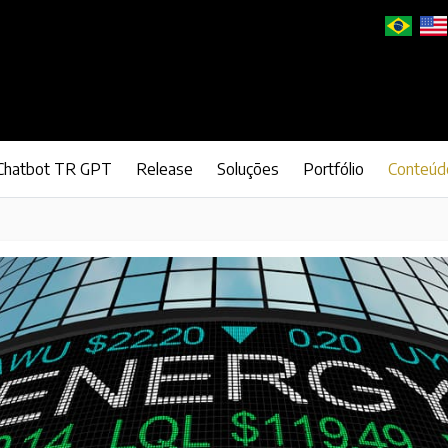
Chatbot TR GPT
Release
Soluções
Portfólio
Conteúd