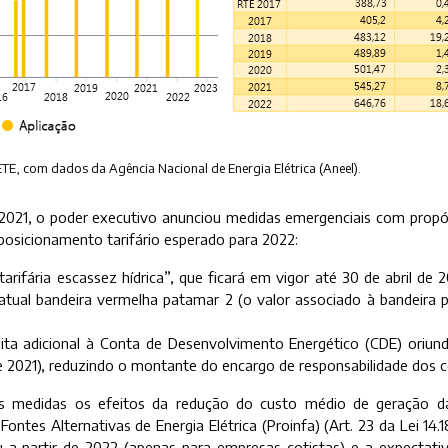
ETE, com dados da Agência Nacional de Energia Elétrica (Aneel).
021, o poder executivo anunciou medidas emergenciais com propó
reposicionamento tarifário esperado para 2022:
 tarifária escassez hídrica”, que ficará em vigor até 30 de abril 
tual bandeira vermelha patamar 2 (o valor associado à bandeira 
eita adicional à Conta de Desenvolvimento Energético (CDE) oriund
 2021), reduzindo o montante do encargo de responsabilidade dos 
s medidas os efeitos da redução do custo médio de geração da
ontes Alternativas de Energia Elétrica (Proinfa) (Art. 23 da Lei 14.
ipu a partir de 2022 (apenas para empresas cotistas) e a expectat