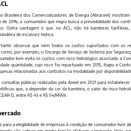
ACL
o Brasileira dos Comercializadores de Energia (Abraceel) mostram
m de 20%, o consumidor que migra busca a previsibilidade dos cont
os. Outra vantagem é que, no ACL, não há bandeiras tarifárias,
andeira de escassez hídrica.
rtante observar que nem todos os custos suportados com os re
 como, por exemplo, o Encargo de Serviço de Sistema por Segurança
sumidor livre evita os custos com risco hidrológico associado a Co
lidade quantidade, cujo risco foi repactuado em 2015, Itaipu e Cont
espesas relacionadas aos contratos na modalidade por disponibilidad
 consultas públicas realizadas pela Aneel em 2021 para estabelecer
antificou que, a depender da cor da bandeira, o valor do risco hidro
CEAR-D, entre R$ 43 e R$ 54/MWh.
mercado
s para a elegibilidade de empresas à condição de consumidor livre 
lmente são cativas em média tensão efetuem a migração. Hoje, par