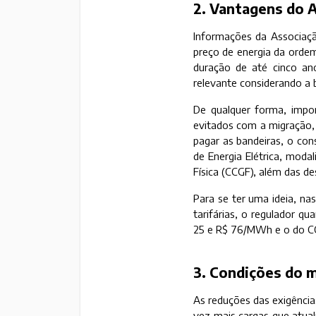
2. Vantagens do 
Informações da Associaçã
preço de energia da orde
duração de até cinco an
relevante considerando a b
De qualquer forma, impo
evitados com a migração,
pagar as bandeiras, o con
de Energia Elétrica, moda
Física (CCGF), além das d
Para se ter uma ideia, nas
tarifárias, o regulador qu
25 e R$ 76/MWh e o do C
3. Condições do 
As reduções das exigência
vez mais cargas que atua