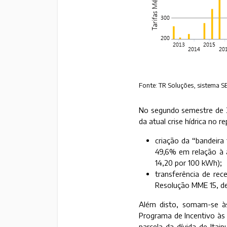
Fonte: TR Soluções, sistema S
No segundo semestre de 2
da atual crise hídrica no 
criação da “bandeira
49,6% em relação à a
14,20 por 100 kWh);
transferência de rec
Resolução MME 15, de
Além disto, somam-se à
Programa de Incentivo às F
parcela da dívida de Ita