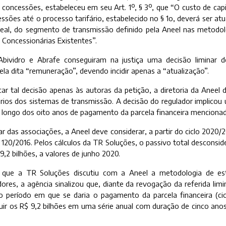
concessões, estabeleceu em seu Art. 1º, § 3º, que “O custo de cap
sões até o processo tarifário, estabelecido no § 1o, deverá ser a
 real, do segmento de transmissão definido pela Aneel nas metodol
 Concessionárias Existentes”.
Abividro e Abrafe conseguiram na justiça uma decisão liminar 
cela dita “remuneração”, devendo incidir apenas a “atualização”.
car tal decisão apenas às autoras da petição, a diretoria da Aneel 
ários dos sistemas de transmissão. A decisão do regulador implico
ao longo dos oito anos de pagamento da parcela financeira menciona
r das associações, a Aneel deve considerar, a partir do ciclo 2020/
 120/2016. Pelos cálculos da TR Soluções, o passivo total desconsi
 9,2 bilhões, a valores de junho 2020.
ue a TR Soluções discutiu com a Aneel a metodologia de estab
ores, a agência sinalizou que, diante da revogação da referida lim
 do período em que se daria o pagamento da parcela financeira (ci
luir os R$ 9,2 bilhões em uma série anual com duração de cinco anos, 