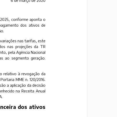
6 de março de 2020
e 2025, conforme aponta o
pagamento dos ativos de
ão.
ariações nas tarifas, este
ados nas projeções da TR
nto, pela Agência Nacional
adas ao segmento geração.
 relativo à revogação da
 Portaria MME n. 120/2016.
são a aplicação da decisão
conhecido na Receita Anual
A.
nceira dos ativos