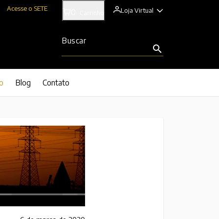
Acesse o SETE
Loja Virtual
0
Carrinho
Buscar
search
o
Blog
Contato