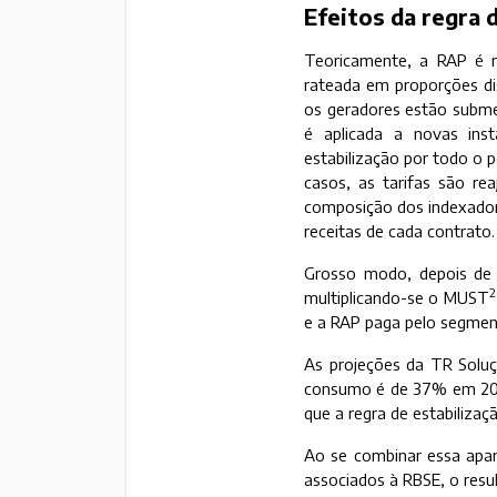
Efeitos da regra 
Teoricamente, a RAP é r
rateada em proporções di
os geradores estão submet
é aplicada a novas ins
estabilização por todo o 
casos, as tarifas são re
composição dos indexador
receitas de cada contrato.
Grosso modo, depois de d
2
multiplicando-se o MUST
e a RAP paga pelo segmen
As projeções da TR Soluç
consumo é de 37% em 202
que a regra de estabilizaç
Ao se combinar essa apar
associados à RBSE, o resul