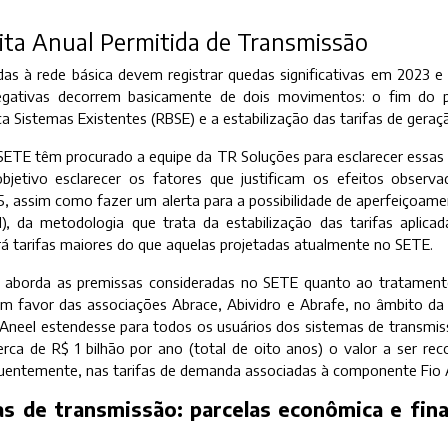
ita Anual Permitida de Transmissão
adas à rede básica devem registrar quedas significativas em 2023 
negativas decorrem basicamente de dois movimentos: o fim do 
a Sistemas Existentes (RBSE) e a estabilização das tarifas de geraç
ETE têm procurado a equipe da TR Soluções para esclarecer essas v
etivo esclarecer os fatores que justificam os efeitos observ
, assim como fazer um alerta para a possibilidade de aperfeiçoame
el), da metodologia que trata da estabilização das tarifas aplic
á tarifas maiores do que aquelas projetadas atualmente no SETE.
aborda as premissas consideradas no SETE quanto ao tratamento
 em favor das associações Abrace, Abividro e Abrafe, no âmbito da
 Aneel estendesse para todos os usuários dos sistemas de transmis
cerca de R$ 1 bilhão por ano (total de oito anos) o valor a ser re
quentemente, nas tarifas de demanda associadas à componente Fio 
as de transmissão: parcelas econômica e fina