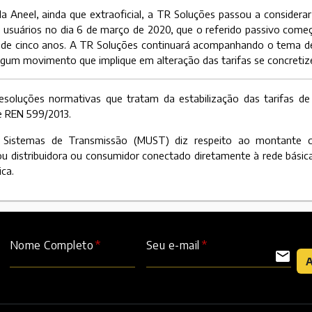
da Aneel, ainda que extraoficial, a TR Soluções passou a considera
os usuários no dia 6 de março de 2020, que o referido passivo começ
 de cinco anos. A TR Soluções continuará acompanhando o tema de
gum movimento que implique em alteração das tarifas se concretiz
resoluções normativas que tratam da estabilização das tarifas de
e REN 599/2013.
Sistemas de Transmissão (MUST) diz respeito ao montante c
ou distribuidora ou consumidor conectado diretamente à rede básic
ca.
Nome Completo
Seu e-mail
mail