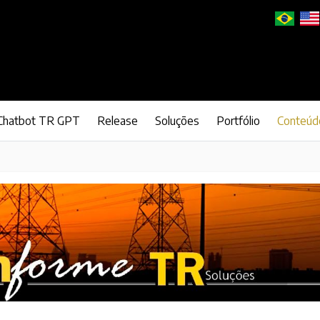
Chatbot TR GPT
Release
Soluções
Portfólio
Conteúd