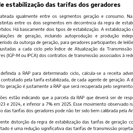
de estabilização das tarifas dos geradores
ateada igualmente entre os segmentos geração e consumo. Na 
stintas entre os dois segmentos em decorrência da regra de estabi
idos. Há basicamente dois tipos de estabilização. A estabilização
talações de geração, incluindo autoprodução e produção indep
período da outorga de geração, para geradores participantes de leil
ajustadas a cada ciclo pelo Índice de Atualização da Transmissão
es (IGP-M ou IPCA) dos contratos de transmissão associados à rede
efinida a RAP para determinado ciclo, calcula-se a receita ad
contratado pela tarifa estabilizada, de cada agente de geração. A d
to geração é justamente a RAP que será recuperada pelo segment
ões estão indicando que a parcela da RAP que deverá ser de res
3 e 2024, e inferior a 7% em 2025. Esse movimento observado na
ão das tarifas dos geradores pode não ter sido bem calibrada pela An
ente distorção da regra de estabilização das tarifas de geração
tado é uma redução significativa das tarifas de transmissão projetad