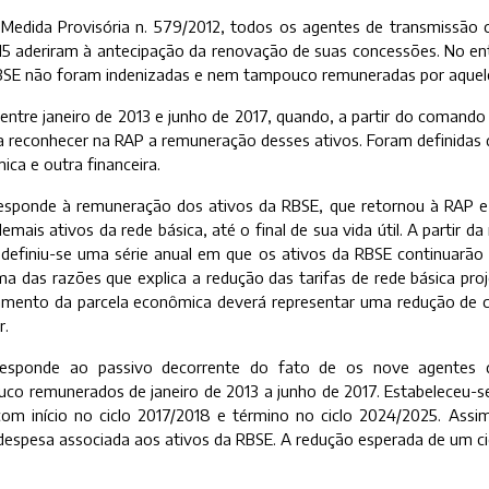
Medida Provisória n. 579/2012, todos os agentes de transmissão
015 aderiram à antecipação da renovação de suas concessões. No e
BSE não foram indenizadas e nem tampouco remuneradas por aquele
 entre janeiro de 2013 e junho de 2017, quando, a partir do comando
a reconhecer na RAP a remuneração desses ativos. Foram definidas 
ca e outra financeira.
esponde à remuneração dos ativos da RBSE, que retornou à RAP 
ais ativos da rede básica, até o final de sua vida útil. A partir d
, definiu-se uma série anual em que os ativos da RBSE continuarã
ma das razões que explica a redução das tarifas de rede básica proj
mento da parcela econômica deverá representar uma redução de c
r.
orresponde ao passivo decorrente do fato de os nove agentes
co remunerados de janeiro de 2013 a junho de 2017. Estabeleceu-se
om início no ciclo 2017/2018 e término no ciclo 2024/2025. Assim
espesa associada aos ativos da RBSE. A redução esperada de um cicl
.