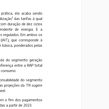
prática, ela acaba sendo
1
lização
das tarifas à qual
 com duração de dez ciclos
endente de energia. E a
ões regulados. Em ambos os
 (IAT), que corresponde à
 básica, ponderados pelas
vinda do segmento geração
iferença entre a RAP total
o consumo.
ponsabilidade do segmento
s projeções da TR sugere
eel.
 com o fim dos pagamentos
as a partir de 2023.