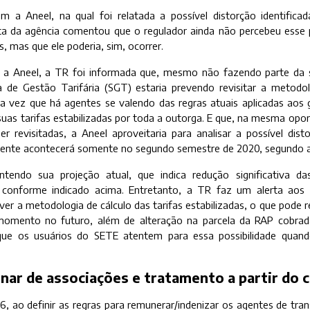
 a Aneel, na qual foi relatada a possível distorção identificada
ta da agência comentou que o regulador ainda não percebeu esse p
s, mas que ele poderia, sim, ocorrer.
 Aneel, a TR foi informada que, mesmo não fazendo parte da s
ia de Gestão Tarifária (SGT) estaria prevendo revisitar a metodol
a vez que há agentes se valendo das regras atuais aplicadas aos 
 suas tarifas estabilizadas por toda a outorga. E que, na mesma op
r revisitadas, a Aneel aproveitaria para analisar a possível dist
mente acontecerá somente no segundo semestre de 2020, segundo a
endo sua projeção atual, que indica redução significativa das
 conforme indicado acima. Entretanto, a TR faz um alerta aos
ever a metodologia de cálculo das tarifas estabilizadas, o que pod
momento no futuro, além de alteração na parcela da RAP cobra
que os usuários do SETE atentem para essa possibilidade quand
nar de associações e tratamento a partir do 
6, ao definir as regras para remunerar/indenizar os agentes de tr