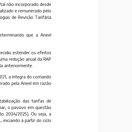
ital não incorporado desde
tualizado e remunerado pelo
ogias de Revisão Tarifária
determinando que a Aneel
decidiu estender os efeitos
u uma redução anual da RAP
da anteriormente.
2021, a íntegra do comando
derado pela Aneel em razão
ilização das tarifas de
inar, o passivo em questão
clo 2024/2025). Ou seja, a
iniciando a partir do ciclo