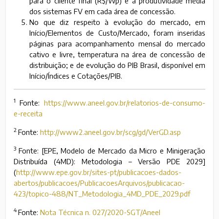
para o cliente final (R$/Wp) e a produtividade média
dos sistemas FV em cada área de concessão.
No que diz respeito à evolução do mercado, em
Início/Elementos de Custo/Mercado, foram inseridas
páginas para acompanhamento mensal do mercado
cativo e livre, temperatura na área de concessão de
distribuição; e de evolução do PIB Brasil, disponível em
Início/Índices e Cotações/PIB.
1
Fonte:
https://www.aneel.gov.br/relatorios-de-consumo-
e-receita
2
Fonte:
http://www2.aneel.gov.br/scg/gd/VerGD.asp
3
Fonte: [EPE, Modelo de Mercado da Micro e Minigeração
Distribuída (4MD): Metodologia – Versão PDE 2029]
(
http://www.epe.gov.br/sites-pt/publicacoes-dados-
abertos/publicacoes/PublicacoesArquivos/publicacao-
423/topico-488/NT_Metodologia_4MD_PDE_2029.pdf
4
Fonte:
Nota Técnica n. 027/2020-SGT/Aneel