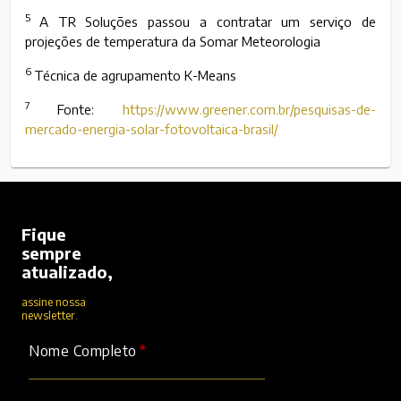
5
A TR Soluções passou a contratar um serviço de
projeções de temperatura da Somar Meteorologia
6
Técnica de agrupamento K-Means
7
Fonte:
https://www.greener.com.br/pesquisas-de-
mercado-energia-solar-fotovoltaica-brasil/
Fique
sempre
atualizado,
assine nossa
newsletter.
Nome Completo